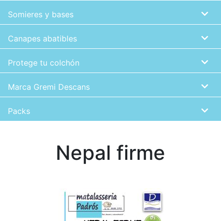
Somieres y bases
Canapes abatibles
Protege tu colchón
Marca Gremi Descans
Packs
Nepal firme