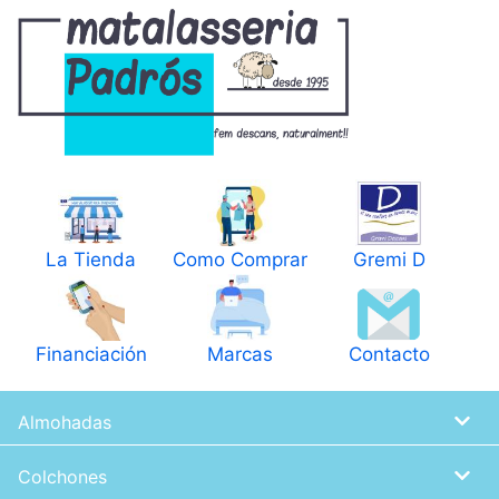
Pasar
al
contenido
principal
La Tienda
Como Comprar
Gremi D
Financiación
Marcas
Contacto
Almohadas
Colchones