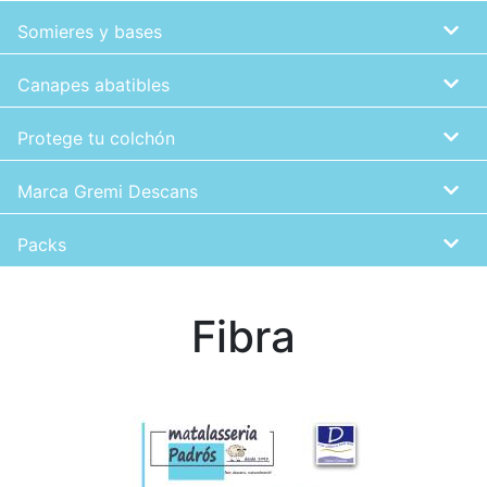
Somieres y bases
Canapes abatibles
Protege tu colchón
Marca Gremi Descans
Packs
Fibra