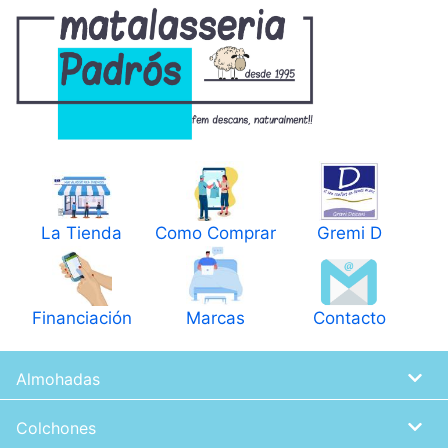
Pasar
al
contenido
principal
La Tienda
Como Comprar
Gremi D
Financiación
Marcas
Contacto
Almohadas
Colchones